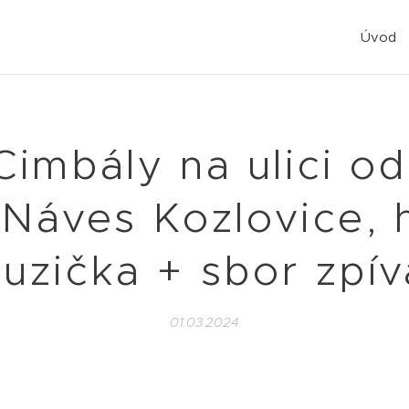
Úvod
Cimbály na ulici o
Náves Kozlovice, 
uzička + sbor zpív
01.03.2024